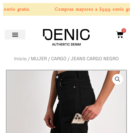
Ir
nvío gratis.
Compras mayores a $999 envío grati
al
contenido
0
Carri
Inicio
/
MUJER
/
CARGO
/ JEANS CARGO NEGRO