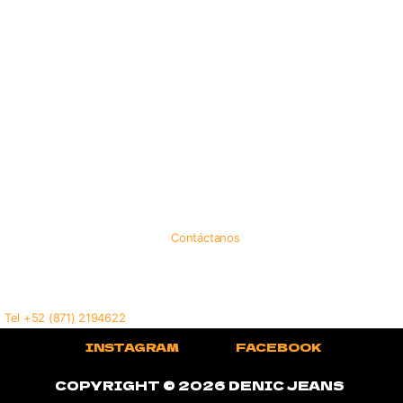
Mujer
Hombre
We Are Authentic
Make Your Jeans to Last
¿Necesitas ayuda?
Contacto
Política de Privacidad
Torreón, Coahuila. Méx.
¿Te gustaría ser proveedor?
Contáctanos
contacto@denicjeans.com
Tel +52 (871) 2194622
INSTAGRAM
FACEBOOK
COPYRIGHT © 2026 DENIC JEANS