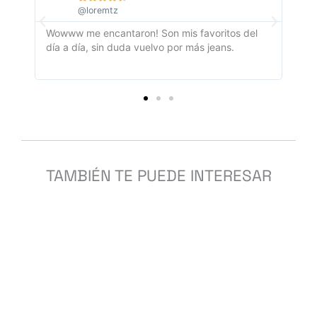
@loremtz
os.
Wowww me encantaron! Son mis favoritos del
La 
día a día, sin duda vuelvo por más jeans.
per
Est
TAMBIÉN TE PUEDE INTERESAR
Home