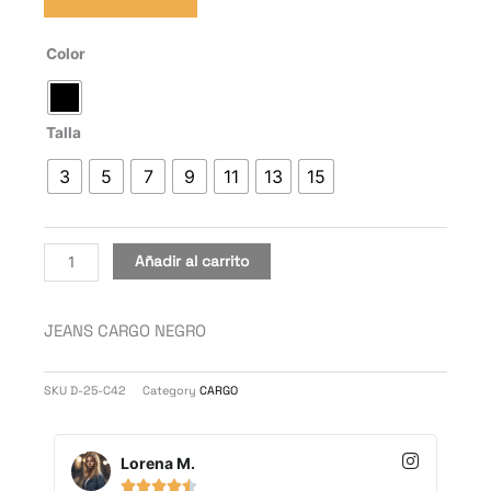
JEANS
Color
CARGO
NEGRO
cantidad
Talla
3
5
7
9
11
13
15
Añadir al carrito
JEANS CARGO NEGRO
SKU
D-25-C42
Category
CARGO
Lorena M.




