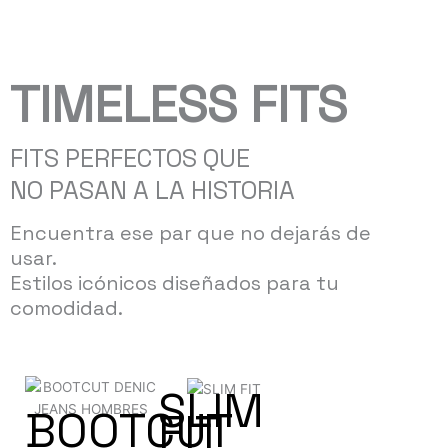
pueden
elegir
en
la
TIMELESS FITS
página
de
producto
FITS PERFECTOS QUE
NO PASAN A LA HISTORIA
Encuentra ese par que no dejarás de
usar.
Estilos icónicos diseñados para tu
comodidad.
SLIM
BOOTCUT
FIT