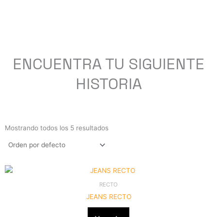
ENCUENTRA TU SIGUIENTE
HISTORIA
Mostrando todos los 5 resultados
Este
producto
RECTO
tiene
JEANS RECTO
múltiples
variantes.