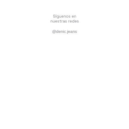
Síguenos en
nuestras redes
@denic.jeans
Home
Mujer
Hombre
We Are Authentic
Make Your Jeans to Last
¿Necesitas ayuda?