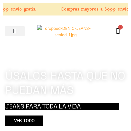
Ir
9 envío gratis.
Compras mayores a $999 envío gra
al
contenido
0
Carr
We Are Authentic
Make Your Jeans to Last
ÚSALOS HASTA QUE NO
PUEDAN MÁS
JEANS PARA TODA LA VIDA
VER TODO