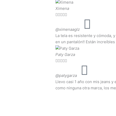
Ximena





@ximenaaglz
La tela es resistente y cómoda, y
en un pantalón!! Están increíbles
Paty Garza





@patygarza
Llevo casi 1 año con mis jeans y 
como ninguna otra marca, los me