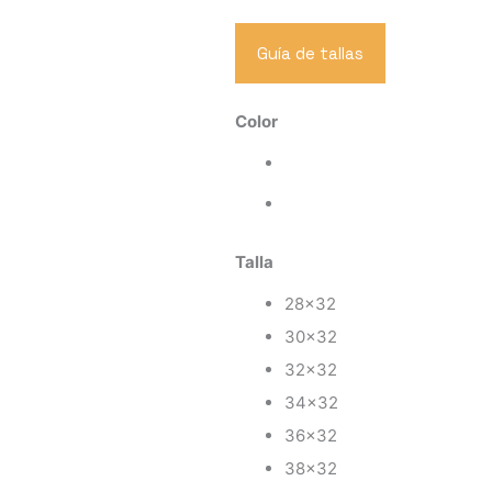
Guía de tallas
JEANS
Color
RECTO
CARGADO
cantidad
Talla
28x32
30x32
32x32
34x32
36x32
38x32