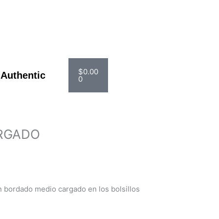
Carrito
$
0.00
 Authentic
0
RGADO
n bordado medio cargado en los bolsillos