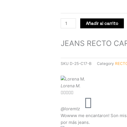
Añadir al carrito
JEANS RECTO CA
SKU
D-25-C17-B
Category
RECT
Lorena M.





@loremtz
Wowww me encantaron! Son mis fa
por más jeans.