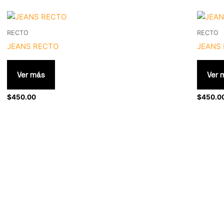
Este
producto
RECTO
RECTO
tiene
JEANS RECTO
JEANS
múltiples
variantes.
Ver más
Ver 
Las
opciones
$
450.00
$
450.0
se
pueden
elegir
en
la
página
de
producto