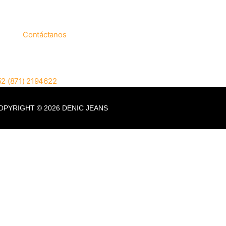
ustaría ser
eedor?
Contáctanos
cto@denicjeans.com
52 (871) 2194622
OPYRIGHT © 2026 DENIC JEANS